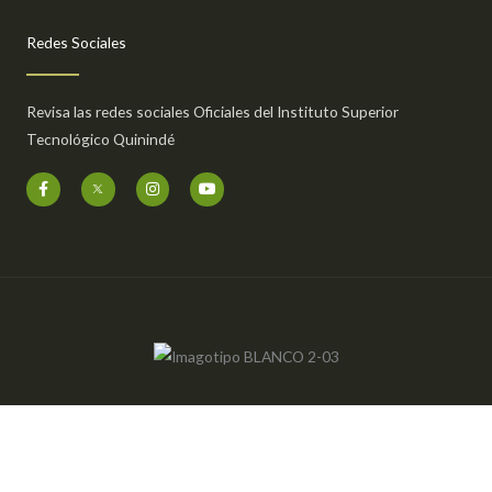
Redes Sociales
Revisa las redes sociales Oficiales del Instituto Superior
Tecnológico Quinindé
F
I
Y
a
n
o
c
s
u
e
t
t
b
a
u
o
g
b
o
r
e
k
a
-
m
f