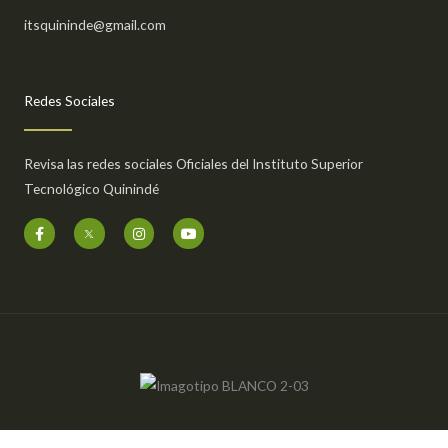
itsquininde@gmail.com
Redes Sociales
Revisa las redes sociales Oficiales del Instituto Superior
Tecnológico Quinindé
F
I
Y
a
n
o
c
s
u
e
t
t
b
a
u
o
g
b
o
r
e
k
a
-
m
f